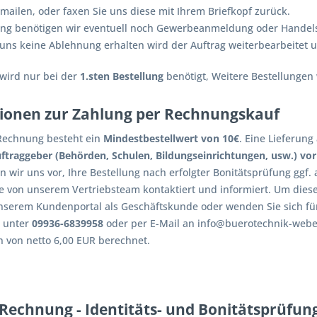
mailen, oder faxen Sie uns diese mit Ihrem Briefkopf zurück.
ng benötigen wir eventuell noch Gewerbeanmeldung oder Handels
uns keine Ablehnung erhalten wird der Auftrag weiterbearbeitet u
 wird nur bei der
1.sten Bestellung
benötigt, Weitere Bestellungen
ionen zur Zahlung per Rechnungskauf
Rechnung besteht ein
Mindestbestellwert von 10€
. Eine Lieferun
uftraggeber (Behörden, Schulen, Bildungseinrichtungen, usw.) vor
n wir uns vor, Ihre Bestellung nach erfolgter Bonitätsprüfung ggf
ie von unserem Vertriebsteam kontaktiert und informiert. Um dies
 unserem Kundenportal als Geschäftskunde oder wenden Sie sich für
m unter
09936-6839958
oder per E-Mail an info@buerotechnik-web
 von netto 6,00 EUR berechnet.
 Rechnung - Identitäts- und Bonitätsprüfun